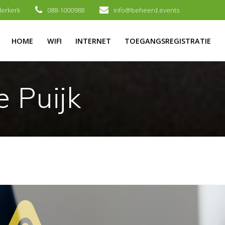
derkerk
088-1000988
info@beheerd.events
HOME
WIFI
INTERNET
TOEGANGSREGISTRATIE
e Puijk