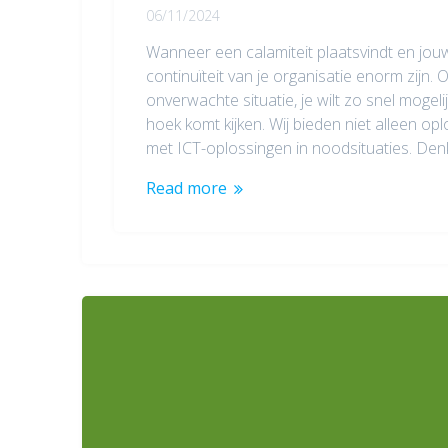
06/11/2024
Wanneer een calamiteit plaatsvindt en jou
continuïteit van je organisatie enorm zijn
onverwachte situatie, je wilt zo snel mogel
hoek komt kijken. Wij bieden niet alleen 
met ICT-oplossingen in noodsituaties. Denk
Read more